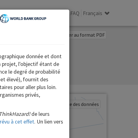
Carte des données
À propos
FAQ
Français
Télécharger au format PDF
éographique donnée et dont
projet, l'objectif étant de
nce le degré de probabilité
et élevé), fournit des
res pour aller plus loin.
organismes privés,
Afficher la source des données
ThinkHazard!
de leurs
révu à cet effet
. Un lien vers