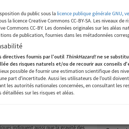
raîner des décès et des dommages.
’un feu de forêt
devraient être prises en
isposition du public sous la
licence publique générale GNU, ver
er lors de la conception et de la
ous la licence Creative Commons CC-BY-SA. Les niveaux de ris
nification du projet, à sa conception,
tive Commons CC-BY. Les données originales sur les aléas nat
ventions d’urgence devraient tenir
tions de publication, fournies dans les métadonnées corre
oter que les dommages aux biens et aux
rectes et au rayonnement, mais
sabilité
u’à des feux de surface.
Il convient
 directives fournis par l'outil
ThinkHazard!
ne se substitu
20 km
aillées propres au site et au projet
lée des risques naturels et/ou de recourir aux conseils d'
aléa.
Zoom arri
ieux possible de fournir une estimation scientifique des niv
ions climatiques modélisées indiquent
ne part d'incertitude. Aussi les utilisateurs de l'outil doivent
Élevé
 fréquence des conditions
nt les autorités nationales concernées, en consultant les 
 cette région, notamment une hausse
détaillées sur les risques et aléas.
Modéré
é du régime des pluies.
Dans les zones
urée de la saison des incendies de forêt
re de jours où les conditions
gation du feu en raison de l’allongement
iques indiquent aussi que la gravité des