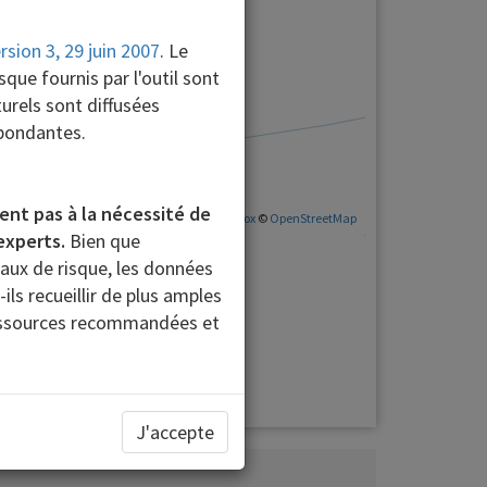
sion 3, 29 juin 2007
. Le
que fournis par l'outil sont
urels sont diffusées
spondantes.
ent pas à la nécessité de
©
Mapbox
©
OpenStreetMap
experts.
Bien que
ère sur
New York
eaux de risque, les données
-ils recueillir de plus amples
Faible
ressources recommandées et
Très faible
J'accepte