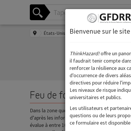
Bienvenue sur le sit
États-Unis
New York
Schoharie
ThinkHazard!
offre un pano
il faudrait tenir compte dan
renforcer la résilience aux 
d'occurrence de divers aléas
directives pour réduire l'i
Les niveaux de risque indiqu
Feu de forêt
universitaires et publics.
Les utilisateurs et partenai
Dans la zone que vous avez choisie (Schoharie)
questions ou de leurs propos
d’après les informations dont dispose actuel
ce formulaire est disponible
évalue à entre 10 et 50 % la probabilité de co