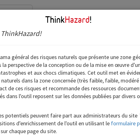
Nous contacter
Think
Hazard
!
e
ThinkHazard!
Schoharie
rama général des risques naturels que présente une zone g
s la perspective de la conception ou de la mise en œuvre d'un 
catastrophes et aux chocs climatiques. Cet outil met en évide
 naturels dans la zone concernée (très faible, faible, modéré 
mpact de ces risques et recommande des ressources documentai
és dans l'outil reposent sur les données publiées par divers 
?
Niveau de risque :
Modéré
res potentiels peuvent faire part aux administrateurs du site
, le risque de feu de forêt est
modéré
,
itions d'enrichissement de l'outil en utilisant le
formulaire p
lement ThinkHazard!.
Par conséquent, on
 sur chaque page du site.
nditions météorologiques favorisant la