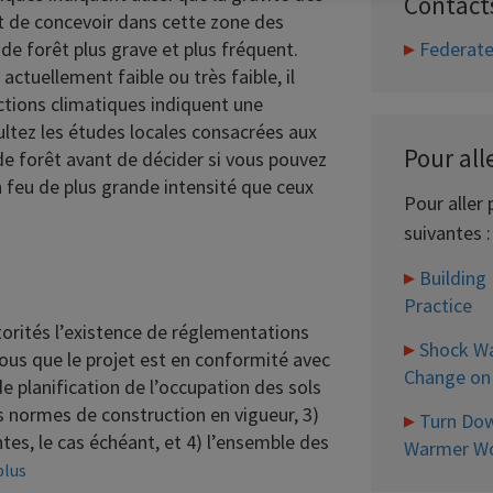
Contacts
nt de concevoir dans cette zone des
 de forêt plus grave et plus fréquent.
Federat
actuellement faible ou très faible, il
ctions climatiques indiquent une
ltez les études locales consacrées aux
Pour all
de forêt avant de décider si vous pouvez
n feu de plus grande intensité que ceux
Pour aller 
suivantes :
Building 
Practice
torités l’existence de réglementations
Shock Wa
ous que le projet est en conformité avec
Change on
e planification de l’occupation des sols
les normes de construction en vigueur, 3)
Turn Dow
tes, le cas échéant, et 4) l’ensemble des
Warmer Wo
plus