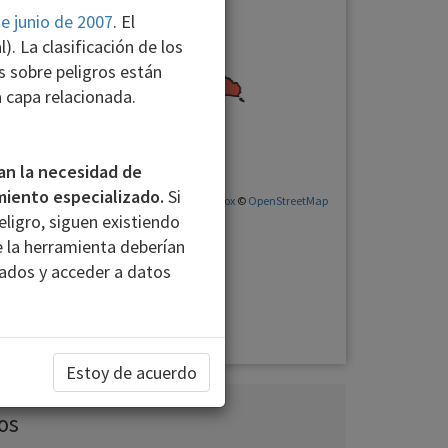
de junio de 2007
. El
. La clasificación de los
es sobre peligros están
a capa relacionada.
n la necesidad de
amiento especializado.
Si
©
Mapbox
©
OpenStreetMap
eligro, siguen existiendo
de la herramienta deberían
Bajo
dados y acceder a datos
Muy bajo
Estoy de acuerdo
os