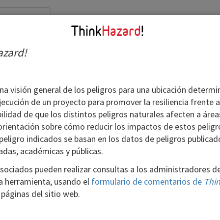
Comentarios
Mapa
Think
Hazard
!
azard!
Samoa
a visión general de los peligros para una ubicación determi
jecución de un proyecto para promover la resiliencia frente a
ilidad de que los distintos peligros naturales afecten a área
 orientación sobre cómo reducir los impactos de estos pelig
 peligro indicados se basan en los datos de peligros publica
adas, académicas y públicas.
?
Nivel de peligro:
Medio
 asociados pueden realizar consultas a los administradores d
la herramienta, usando el
formulario de comentarios de
Thi
 peligro de terremoto se clasifica como
 páginas del sitio web.
nte disponible. Esto significa que hay un
50 años se produzca un terremoto