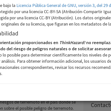
to. En base a esta información, el
e bajo la
Licencia Pública General de GNU, versión 3, del 29 
 cuenta
en todas las fases del proyecto,
tegido por una licencia CC-BY-SA (Atribución-Compartir Igual)
ón.
Las decisiones relativas a la
egida por una licencia CC-BY (Atribución). Los datos original
royecto y los métodos de construcción
originales de su licencia, que figuran en los metadatos de l
co
. Habría que obtener más información
nivel de peligro.
abilidad
a orientación proporcionados en
ThinkHazard!
no reemplaza
ado del riesgo de peligros naturales o de solicitar asesor
50 km
 lo posible para determinar científicamente los niveles de p
a información sobre los principales
 análisis. Para obtener información adicional, los usuarios 
 desprendimientos de tierras,
Alto
 nacionales correspondientes, revisar los recursos recomen
 han afectado la zona del proyecto en el
s.
Medio
os relatos de la comunidad y los
rmación útil para complementar los
ones gubernamentales (p. ej., el
Geológica/Ministerio de Ciencias
 riesgos de terremoto en el país donde se
Contact
n sobre el posible peligro de terremoto.