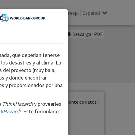
 de datos
Acerca de
Preg. y resp.
Español
Descargar PDF
nada, que deberían tenerse
 los desastres y al clima. La
s del proyecto (muy baja,
ros y dónde encontrar
dos y proporcionados por una
Mostrar fuente de datos
e
ThinkHazard!
y proveerles
nkHazard!
. Este formulario