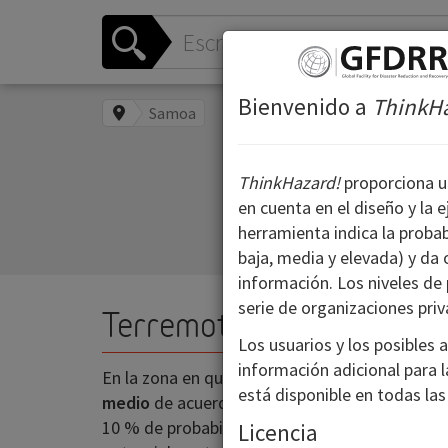
Bienvenido a
ThinkH
Samoa
ThinkHazard!
proporciona un
en cuenta en el diseño y la e
herramienta indica la probab
baja, media y elevada) y da
información. Los niveles de
serie de organizaciones priv
Terremoto
Los usuarios y los posibles
información adicional para 
En la zona en que ha seleccionado (Samoa), el
está disponible en todas las
medio
de acuerdo con la información actualme
10 % de probabilidad de que en los próximos 
Licencia