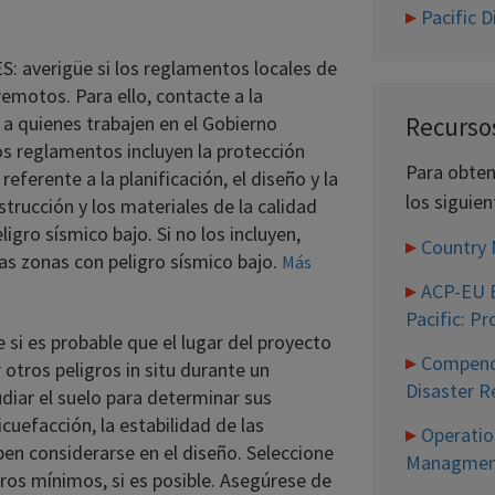
Pacific D
erigüe si los reglamentos locales de
remotos. Para ello, contacte a la
a quienes trabajen en el Gobierno
Recurso
los reglamentos incluyen la protección
Para obten
eferente a la planificación, el diseño y la
los siguien
strucción y los materiales de la calidad
gro sísmico bajo. Si no los incluyen,
Country
as zonas con peligro sísmico bajo.
Más
ACP-EU B
Pacific: P
es probable que el lugar del proyecto
Compendi
 otros peligros in situ durante un
Disaster R
iar el suelo para determinar sus
icuefacción, la estabilidad de las
Operatio
en considerarse en el diseño. Seleccione
Managmen
ros mínimos, si es posible. Asegúrese de